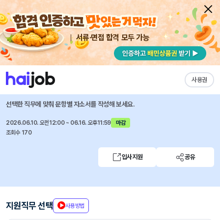
서류·면접 합격 모두 가능
채용공고 자소서
자유항목 자소서
내 작성목록
에코마케팅
즐겨찾기
사용권
마케팅 사무보조 계약직
선택한 직무에 맞춰 문항별 자소서를 작성해 보세요.
2026.06.10. 오전12:00 ~ 06.16. 오후11:59
마감
조회수 170
입사지원
공유
지원직무 선택
사용방법