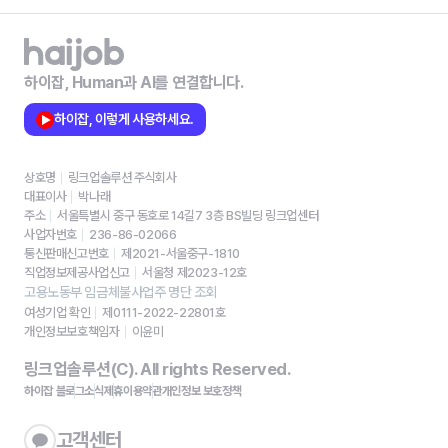
하이잡, Human과 AI를 연결합니다.
하이잡, 이렇게 사용하세요.
상호명
링크업솔루션 주식회사
대표이사
박나래
주소
서울특별시 중구 동호로 14길7 3층 BS빌딩 링크업센터
사업자번호
236-86-02066
통신판매신고번호
제2021-서울중구-1810
직업정보제공사업신고
서울청 제2023-12호
고용노동부 임금체불사업주 명단 조회
여성기업 확인
제0111-2022-22801호
개인정보보호책임자
이윤미
링크업솔루션(C). All rights Reserved.
하이잡 블로그
소식
제휴
이용약관
개인정보 보호정책
고객센터