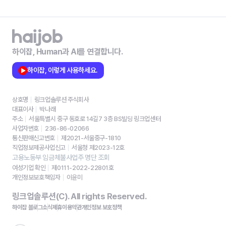
하이잡, Human과 AI를 연결합니다.
하이잡, 이렇게 사용하세요.
상호명
링크업솔루션 주식회사
대표이사
박나래
주소
서울특별시 중구 동호로 14길7 3층 BS빌딩 링크업센터
사업자번호
236-86-02066
통신판매신고번호
제2021-서울중구-1810
직업정보제공사업신고
서울청 제2023-12호
고용노동부 임금체불사업주 명단 조회
여성기업 확인
제0111-2022-22801호
개인정보보호책임자
이윤미
링크업솔루션(C). All rights Reserved.
하이잡 블로그
소식
제휴
이용약관
개인정보 보호정책