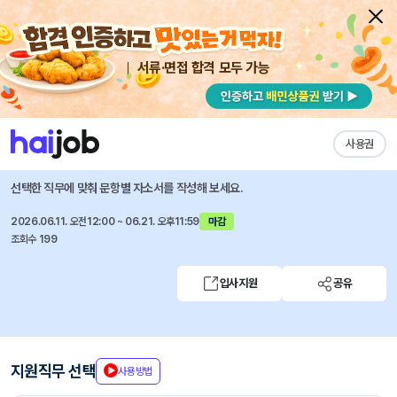
서류·면접 합격 모두 가능
채용공고 자소서
자유항목 자소서
내 작성목록
YTN
즐겨찾기
사용권
하계 체험형 인턴사원 모집
선택한 직무에 맞춰 문항별 자소서를 작성해 보세요.
2026.06.11. 오전12:00 ~ 06.21. 오후11:59
마감
조회수 199
입사지원
공유
지원직무 선택
사용방법