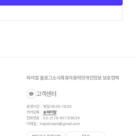
하이잡 블로그
소식
제휴
이용약관
개인정보 보호정책
고객센터
운영시간
평일 09:00-18:00
카카오톡
@하이잡
전화번호
02-2178-8073/8029
이메일
haijobteam@gmail.com