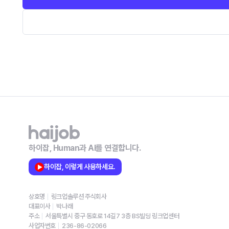
하이잡, Human과 AI를 연결합니다.
하이잡, 이렇게 사용하세요.
상호명
링크업솔루션 주식회사
대표이사
박나래
주소
서울특별시 중구 동호로 14길7 3층 BS빌딩 링크업센터
사업자번호
236-86-02066