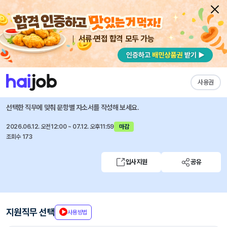
서류·면접 합격 모두 가능
채용공고 자소서
자유항목 자소서
내 작성목록
LG CNS
즐겨찾기
사용권
AM Inspire Camp 6기
선택한 직무에 맞춰 문항별 자소서를 작성해 보세요.
2026.06.12. 오전12:00 ~ 07.12. 오후11:59
마감
조회수 173
입사지원
공유
지원직무 선택
사용방법