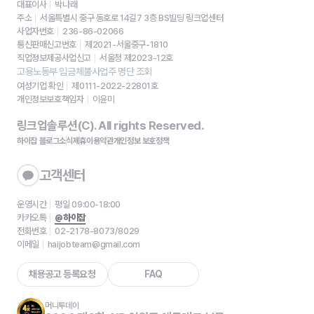
대표이사
박나래
주소
서울특별시 중구 동호로 14길7 3층 BS빌딩 링크업센터
사업자번호
236-86-02066
통신판매신고번호
제2021-서울중구-1810
직업정보제공사업신고
서울청 제2023-12호
고용노동부 임금체불사업주 명단 조회
여성기업 확인
제0111-2022-22801호
개인정보보호책임자
이윤미
링크업솔루션(C). All rights Reserved.
하이잡 블로그
소식
제휴
이용약관
개인정보 보호정책
고객센터
운영시간
평일 09:00-18:00
카카오톡
@하이잡
전화번호
02-2178-8073/8029
이메일
haijobteam@gmail.com
채용공고 등록요청
FAQ
머니투데이