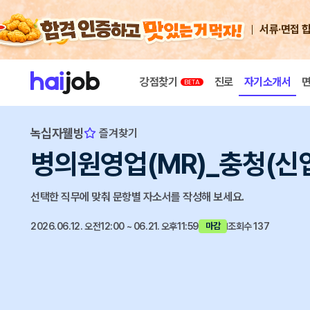
서류·면접 
강점찾기
진로
자기소개서
녹십자웰빙
즐겨찾기
병의원영업(MR)_충청(신
선택한 직무에 맞춰 문항별 자소서를 작성해 보세요.
2026.06.12. 오전12:00 ~ 06.21. 오후11:59
조회수 137
마감