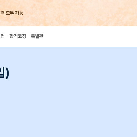
합격 모두 가능
면접
합격코칭
특별관
입)