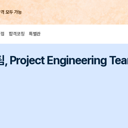
합격 모두 가능
면접
합격코칭
특별관
roject Engineering T