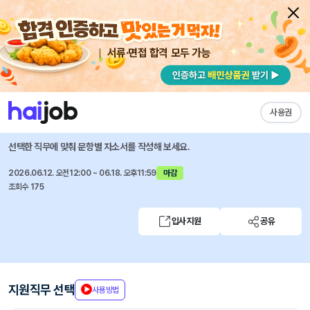
서류·면접 합격 모두 가능
채용공고 자소서
자유항목 자소서
내 작성목록
11번가
즐겨찾기
사용권
HR 인턴 모집
선택한 직무에 맞춰 문항별 자소서를 작성해 보세요.
2026.06.12. 오전12:00 ~ 06.18. 오후11:59
마감
조회수 175
입사지원
공유
지원직무 선택
사용방법