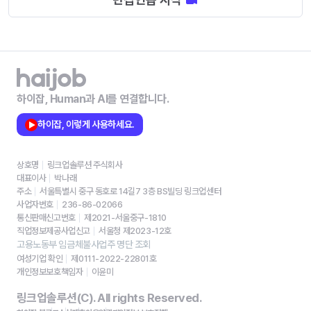
하이잡, Human과 AI를 연결합니다.
하이잡, 이렇게 사용하세요.
상호명
링크업솔루션 주식회사
대표이사
박나래
주소
서울특별시 중구 동호로 14길7 3층 BS빌딩 링크업센터
사업자번호
236-86-02066
통신판매신고번호
제2021-서울중구-1810
직업정보제공사업신고
서울청 제2023-12호
고용노동부 임금체불사업주 명단 조회
여성기업 확인
제0111-2022-22801호
개인정보보호책임자
이윤미
링크업솔루션(C). All rights Reserved.