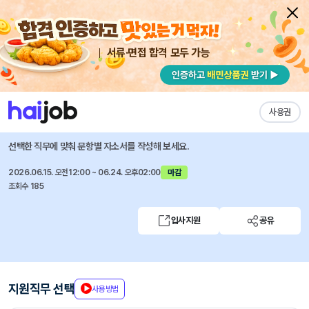
서류·면접 합격 모두 가능
채용공고 자소서
자유항목 자소서
내 작성목록
엠즈씨드주식회사
즐겨찾기
사용권
2026 체험형 인턴 모집
선택한 직무에 맞춰 문항별 자소서를 작성해 보세요.
2026.06.15. 오전12:00 ~ 06.24. 오후02:00
마감
조회수 185
입사지원
공유
지원직무 선택
사용방법