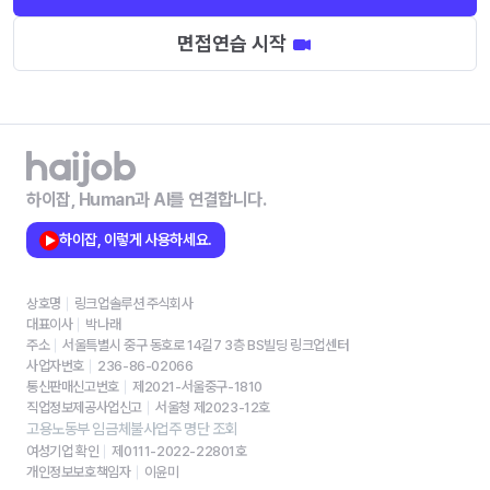
면접연습 시작
하이잡, Human과 AI를 연결합니다.
하이잡, 이렇게 사용하세요.
상호명
링크업솔루션 주식회사
대표이사
박나래
주소
서울특별시 중구 동호로 14길7 3층 BS빌딩 링크업센터
사업자번호
236-86-02066
통신판매신고번호
제2021-서울중구-1810
직업정보제공사업신고
서울청 제2023-12호
고용노동부 임금체불사업주 명단 조회
여성기업 확인
제0111-2022-22801호
개인정보보호책임자
이윤미