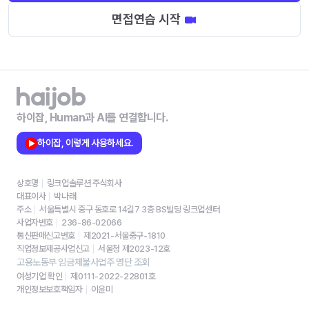
면접연습 시작
하이잡, Human과 AI를 연결합니다.
하이잡, 이렇게 사용하세요.
상호명
링크업솔루션 주식회사
대표이사
박나래
주소
서울특별시 중구 동호로 14길7 3층 BS빌딩 링크업센터
사업자번호
236-86-02066
통신판매신고번호
제2021-서울중구-1810
직업정보제공사업신고
서울청 제2023-12호
고용노동부 임금체불사업주 명단 조회
여성기업 확인
제0111-2022-22801호
개인정보보호책임자
이윤미