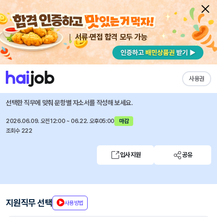
서류·면접 합격 모두 가능
채용공고 자소서
자유항목 자소서
내 작성목록
한양대학교부속구리병원
즐겨찾기
사용권
2026년도 경력간호사(기졸업자) 모집
선택한 직무에 맞춰 문항별 자소서를 작성해 보세요.
2026.06.09. 오전12:00 ~ 06.22. 오후05:00
마감
조회수 222
입사지원
공유
지원직무 선택
사용방법