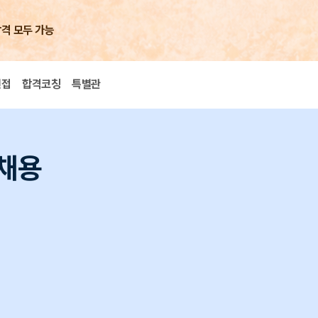
합격 모두 가능
면접
합격코칭
특별관
 채용