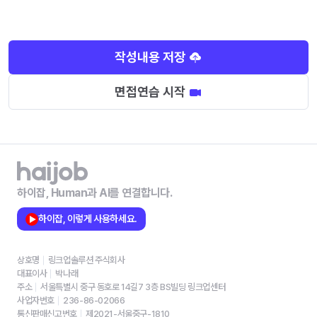
작성내용 저장
면접연습 시작
하이잡, Human과 AI를 연결합니다.
하이잡, 이렇게 사용하세요.
상호명
링크업솔루션 주식회사
대표이사
박나래
주소
서울특별시 중구 동호로 14길7 3층 BS빌딩 링크업센터
사업자번호
236-86-02066
통신판매신고번호
제2021-서울중구-1810