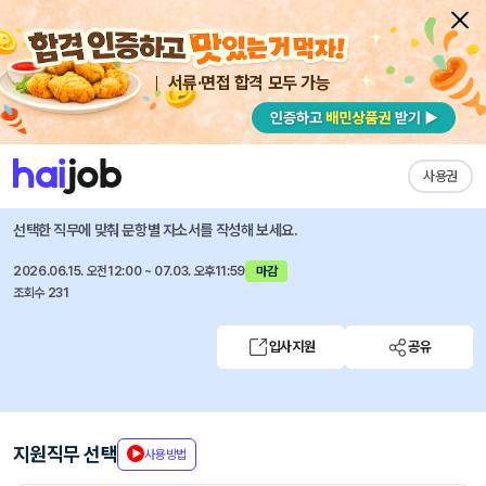
서류·면접 합격 모두 가능
채용공고 자소서
자유항목 자소서
내 작성목록
카카오뱅크
즐겨찾기
사용권
Security 분야 채용연계형 인턴 채용
선택한 직무에 맞춰 문항별 자소서를 작성해 보세요.
2026.06.15. 오전12:00 ~ 07.03. 오후11:59
마감
조회수 231
입사지원
공유
지원직무 선택
사용방법