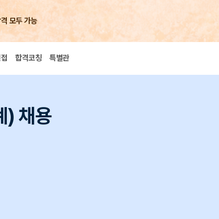
합격 모두 가능
면접
합격코칭
특별관
) 채용