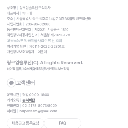
상호명
링크업솔루션 주식회사
대표이사
박나래
주소
서울특별시 중구 동호로 14길7 3층 BS빌딩 링크업센터
사업자번호
236-86-02066
통신판매신고번호
제2021-서울중구-1810
직업정보제공사업신고
서울청 제2023-12호
고용노동부 임금체불사업주 명단 조회
여성기업 확인
제0111-2022-22801호
개인정보보호책임자
이윤미
링크업솔루션(C). All rights Reserved.
하이잡 블로그
소식
제휴
이용약관
개인정보 보호정책
고객센터
운영시간
평일 09:00-18:00
카카오톡
@하이잡
전화번호
02-2178-8073/8029
이메일
haijobteam@gmail.com
채용공고 등록요청
FAQ