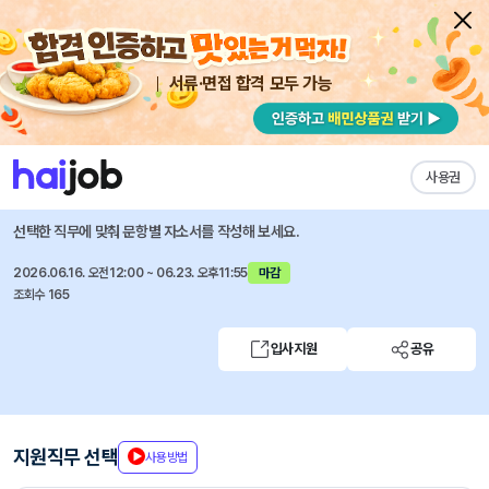
서류·면접 합격 모두 가능
채용공고 자소서
자유항목 자소서
내 작성목록
(주)케이씨텍
즐겨찾기
사용권
대표이사 및 임원 비서 계약직 모집(경력/동탄)
선택한 직무에 맞춰 문항별 자소서를 작성해 보세요.
2026.06.16. 오전12:00 ~ 06.23. 오후11:55
마감
조회수 165
입사지원
공유
지원직무 선택
사용방법