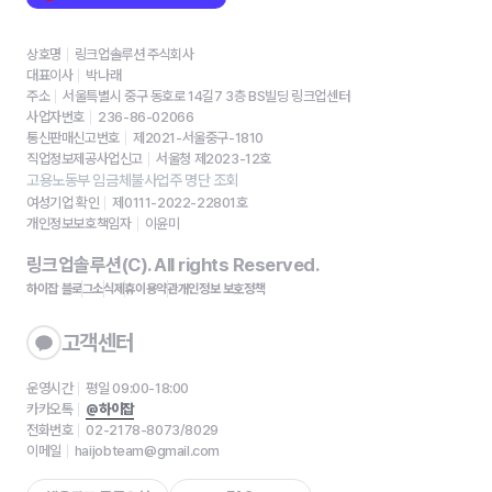
상호명
링크업솔루션 주식회사
대표이사
박나래
주소
서울특별시 중구 동호로 14길7 3층 BS빌딩 링크업센터
사업자번호
236-86-02066
통신판매신고번호
제2021-서울중구-1810
직업정보제공사업신고
서울청 제2023-12호
고용노동부 임금체불사업주 명단 조회
여성기업 확인
제0111-2022-22801호
개인정보보호책임자
이윤미
링크업솔루션(C). All rights Reserved.
하이잡 블로그
소식
제휴
이용약관
개인정보 보호정책
고객센터
운영시간
평일 09:00-18:00
카카오톡
@하이잡
전화번호
02-2178-8073/8029
이메일
haijobteam@gmail.com