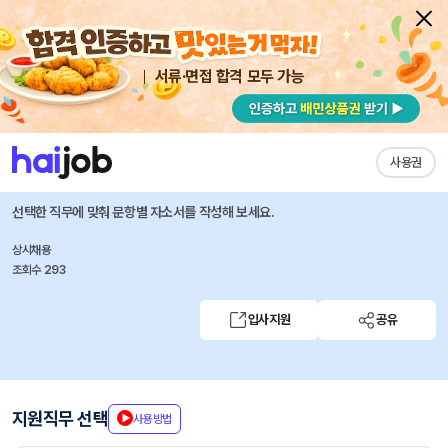
서류·면접 합격 모두 가능
채용공고 자소서
자유항목 자소서
내 작성목록
NHN
즐겨찾기
사용권
[NHN waplat]와플랫 국가과제 운영/정산(계약직)
선택한 직무에 맞춰 문항별 자소서를 작성해 보세요.
상시채용
조회수 293
입사지원
공유
지원직무 선택
사용방법