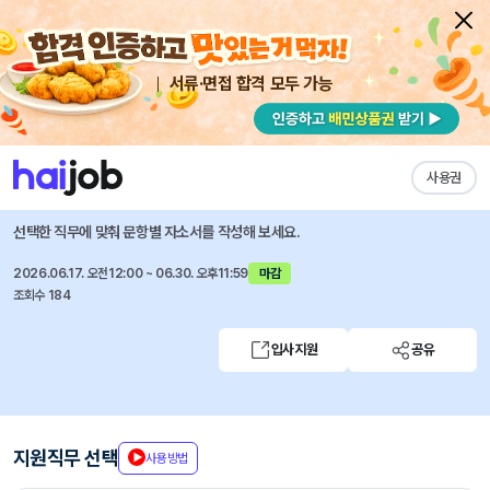
서류·면접 합격 모두 가능
채용공고 자소서
자유항목 자소서
내 작성목록
로지스올
즐겨찾기
사용권
경력사원 채용
선택한 직무에 맞춰 문항별 자소서를 작성해 보세요.
2026.06.17. 오전12:00 ~ 06.30. 오후11:59
마감
조회수 184
입사지원
공유
지원직무 선택
사용방법