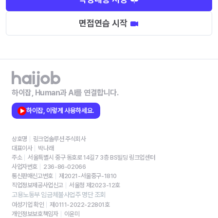
면접연습 시작
하이잡, Human과 AI를 연결합니다.
하이잡, 이렇게 사용하세요.
상호명
링크업솔루션 주식회사
대표이사
박나래
주소
서울특별시 중구 동호로 14길7 3층 BS빌딩 링크업센터
사업자번호
236-86-02066
통신판매신고번호
제2021-서울중구-1810
직업정보제공사업신고
서울청 제2023-12호
고용노동부 임금체불사업주 명단 조회
여성기업 확인
제0111-2022-22801호
개인정보보호책임자
이윤미