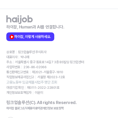
하이잡, Human과 AI를 연결합니다.
하이잡, 이렇게 사용하세요.
상호명
링크업솔루션 주식회사
대표이사
박나래
주소
서울특별시 중구 동호로 14길7 3층 BS빌딩 링크업센터
사업자번호
236-86-02066
통신판매신고번호
제2021-서울중구-1810
직업정보제공사업신고
서울청 제2023-12호
고용노동부 임금체불사업주 명단 조회
여성기업 확인
제0111-2022-22801호
개인정보보호책임자
이윤미
링크업솔루션(C). All rights Reserved.
하이잡 블로그
소식
제휴
이용약관
개인정보 보호정책