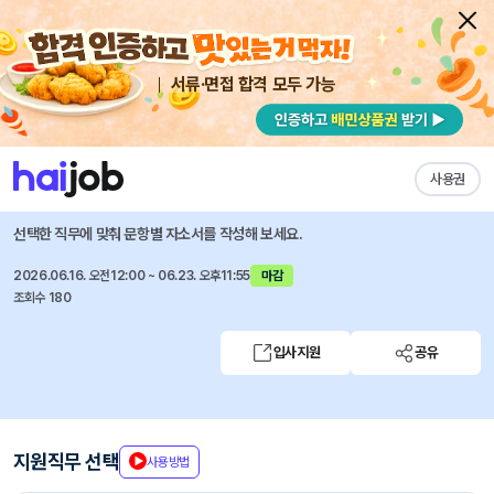
서류·면접 합격 모두 가능
채용공고 자소서
자유항목 자소서
내 작성목록
(주)케이씨텍
즐겨찾기
사용권
미래소재 기술영업 담당자 모집(경력/동탄)
선택한 직무에 맞춰 문항별 자소서를 작성해 보세요.
2026.06.16. 오전12:00 ~ 06.23. 오후11:55
마감
조회수 180
입사지원
공유
지원직무 선택
사용방법