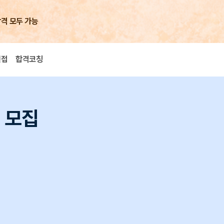
합격 모두 가능
면접
합격코칭
턴 모집