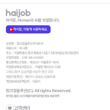
하이잡, Human과 AI를 연결합니다.
하이잡, 이렇게 사용하세요.
상호명
링크업솔루션 주식회사
대표이사
박나래
주소
서울특별시 중구 동호로 14길7 3층 BS빌딩 링크업센터
사업자번호
236-86-02066
통신판매신고번호
제2021-서울중구-1810
직업정보제공사업신고
서울청 제2023-12호
고용노동부 임금체불사업주 명단 조회
여성기업 확인
제0111-2022-22801호
개인정보보호책임자
이윤미
링크업솔루션(C). All rights Reserved.
하이잡 블로그
소식
제휴
이용약관
개인정보 보호정책
고객센터