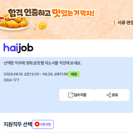
서류·면
채용공고 자소서
자유항목 자소서
내 작성목록
에스앤제이랩주식회사
즐겨찾기
트레이더 모집 (채용 연계형 인턴)
선택한 직무에 맞춰 문항별 자소서를 작성해 보세요.
2026.06.18. 오전12:00 ~ 06.28. 오후11:59
마감
조회수 177
입사지원
공유
지원직무 선택
사용방법