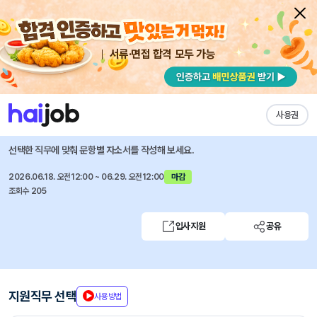
서류·면접 합격 모두 가능
채용공고 자소서
자유항목 자소서
내 작성목록
삼성전자로지텍
즐겨찾기
사용권
시스템에어컨 품질지도사(계약직) 채용
선택한 직무에 맞춰 문항별 자소서를 작성해 보세요.
2026.06.18. 오전12:00 ~ 06.29. 오전12:00
마감
조회수 205
입사지원
공유
지원직무 선택
사용방법