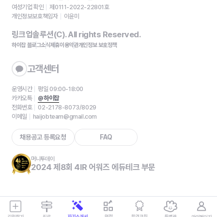
여성기업 확인
제0111-2022-22801호
개인정보보호책임자
이윤미
링크업솔루션(C). All rights Reserved.
하이잡 블로그
소식
제휴
이용약관
개인정보 보호정책
고객센터
운영시간
평일 09:00-18:00
카카오톡
@하이잡
전화번호
02-2178-8073/8029
이메일
haijobteam@gmail.com
채용공고 등록요청
FAQ
머니투데이
2024 제8회 4IR 어워즈 에듀테크 부문