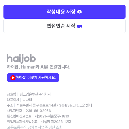
작성내용 저장
면접연습 시작
하이잡, Human과 AI를 연결합니다.
하이잡, 이렇게 사용하세요.
상호명
링크업솔루션 주식회사
대표이사
박나래
주소
서울특별시 중구 동호로 14길7 3층 BS빌딩 링크업센터
사업자번호
236-86-02066
통신판매신고번호
제2021-서울중구-1810
직업정보제공사업신고
서울청 제2023-12호
고용노동부 임금체불사업주 명단 조회