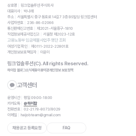
상호명
링크업솔루션 주식회사
대표이사
박나래
주소
서울특별시 중구 동호로 14길7 3층 BS빌딩 링크업센터
사업자번호
236-86-02066
통신판매신고번호
제2021-서울중구-1810
직업정보제공사업신고
서울청 제2023-12호
고용노동부 임금체불사업주 명단 조회
여성기업 확인
제0111-2022-22801호
개인정보보호책임자
이윤미
링크업솔루션(C). All rights Reserved.
하이잡 블로그
소식
제휴
이용약관
개인정보 보호정책
고객센터
운영시간
평일 09:00-18:00
카카오톡
@하이잡
전화번호
02-2178-8073/8029
이메일
haijobteam@gmail.com
채용공고 등록요청
FAQ