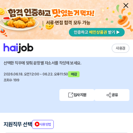
서류·면접 합격 모두 가능
채용공고 자소서
자유항목 자소서
내 작성목록
피에스케이
즐겨찾기
사용권
6월 수시모집(기술영업/CAE/요소기술개발)
선택한 직무에 맞춰 문항별 자소서를 작성해 보세요.
2026.06.18. 오전12:00 ~ 06.22. 오후11:50
마감
조회수 199
입사지원
공유
지원직무 선택
사용방법