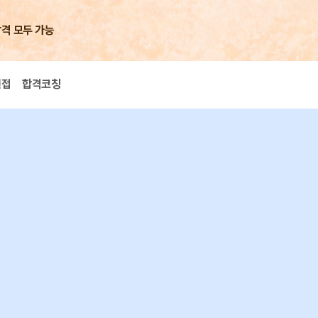
합격 모두 가능
면접
합격코칭