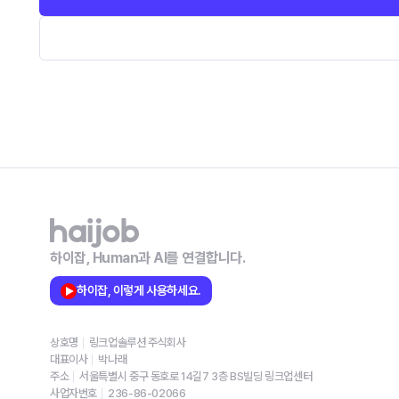
하이잡, Human과 AI를 연결합니다.
하이잡, 이렇게 사용하세요.
상호명
링크업솔루션 주식회사
대표이사
박나래
주소
서울특별시 중구 동호로 14길7 3층 BS빌딩 링크업센터
사업자번호
236-86-02066