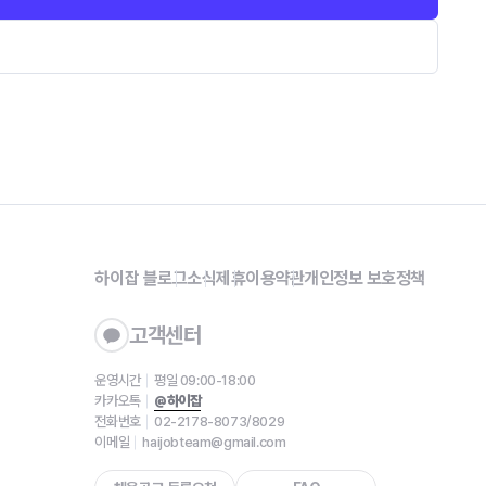
하이잡 블로그
소식
제휴
이용약관
개인정보 보호정책
고객센터
운영시간
평일 09:00-18:00
카카오톡
@하이잡
전화번호
02-2178-8073/8029
이메일
haijobteam@gmail.com