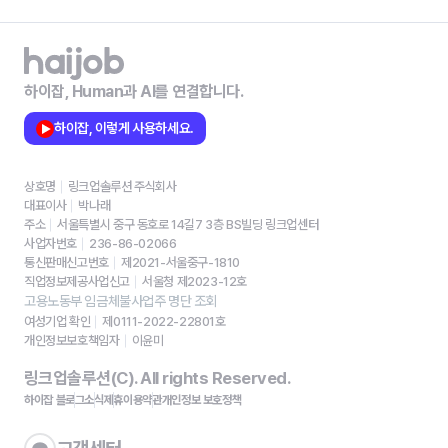
하이잡, Human과 AI를 연결합니다.
하이잡, 이렇게 사용하세요.
상호명
링크업솔루션 주식회사
대표이사
박나래
주소
서울특별시 중구 동호로 14길7 3층 BS빌딩 링크업센터
사업자번호
236-86-02066
통신판매신고번호
제2021-서울중구-1810
직업정보제공사업신고
서울청 제2023-12호
고용노동부 임금체불사업주 명단 조회
여성기업 확인
제0111-2022-22801호
개인정보보호책임자
이윤미
링크업솔루션(C). All rights Reserved.
하이잡 블로그
소식
제휴
이용약관
개인정보 보호정책