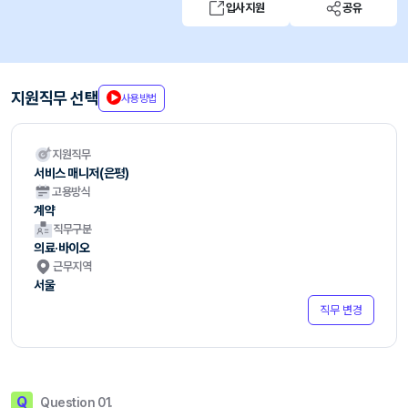
입사지원
공유
지원직무 선택
사용방법
지원직무
서비스 매니저(은평)
고용방식
계약
직무구분
의료·바이오
근무지역
서울
직무 변경
Q
Question 01.