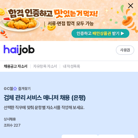
서류·면접 합격 모두 가능
사용권
채용공고 자소서
자유항목 자소서
내 작성목록
GC셀
즐겨찾기
검체 관리 서비스 매니저 채용 (은평)
선택한 직무에 맞춰 문항별 자소서를 작성해 보세요.
상시채용
조회수 227