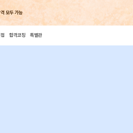
합격 모두 가능
면접
합격코칭
특별관