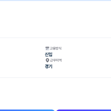
고용방식
신입
근무지역
경기