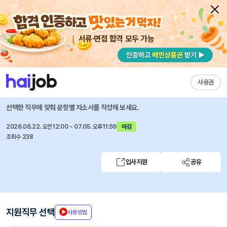
서류·면접 합격 모두 가능
채용공고 자소서
자유항목 자소서
내 작성목록
에코마케팅
즐겨찾기
사용권
통합 Finance 크루 (FP&A/경영기획) 신입/경력 채용
선택한 직무에 맞춰 문항별 자소서를 작성해 보세요.
2026.06.22. 오전12:00 ~ 07.05. 오후11:59
마감
조회수 238
입사지원
공유
지원직무 선택
사용방법