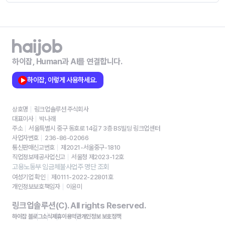
하이잡, Human과 AI를 연결합니다.
하이잡, 이렇게 사용하세요.
상호명
링크업솔루션 주식회사
대표이사
박나래
주소
서울특별시 중구 동호로 14길7 3층 BS빌딩 링크업센터
사업자번호
236-86-02066
통신판매신고번호
제2021-서울중구-1810
직업정보제공사업신고
서울청 제2023-12호
고용노동부 임금체불사업주 명단 조회
여성기업 확인
제0111-2022-22801호
개인정보보호책임자
이윤미
링크업솔루션(C). All rights Reserved.
하이잡 블로그
소식
제휴
이용약관
개인정보 보호정책