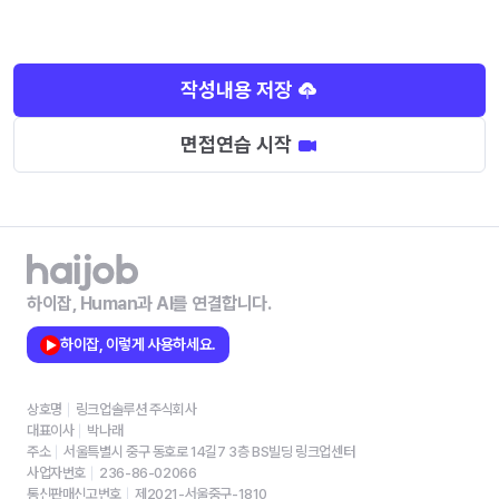
작성내용 저장
면접연습 시작
하이잡, Human과 AI를 연결합니다.
하이잡, 이렇게 사용하세요.
상호명
링크업솔루션 주식회사
대표이사
박나래
주소
서울특별시 중구 동호로 14길7 3층 BS빌딩 링크업센터
사업자번호
236-86-02066
통신판매신고번호
제2021-서울중구-1810