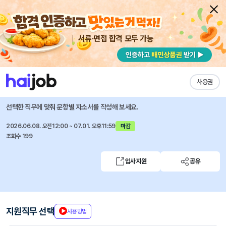
서류·면접 합격 모두 가능
채용공고 자소서
자유항목 자소서
내 작성목록
창비
즐겨찾기
사용권
마케팅부 직무 사원을 모집합니다.
선택한 직무에 맞춰 문항별 자소서를 작성해 보세요.
2026.06.08. 오전12:00 ~ 07.01. 오후11:59
마감
조회수 199
입사지원
공유
지원직무 선택
사용방법