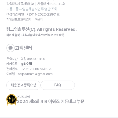
직업정보제공사업신고
서울청 제2023-12호
고용노동부 임금체불사업주 명단 조회
여성기업 확인
제0111-2022-22801호
개인정보보호책임자
이윤미
링크업솔루션(C). All rights Reserved.
하이잡 블로그
소식
제휴
이용약관
개인정보 보호정책
고객센터
운영시간
평일 09:00-18:00
카카오톡
@하이잡
전화번호
02-2178-8073/8029
이메일
haijobteam@gmail.com
채용공고 등록요청
FAQ
머니투데이
2024 제8회 4IR 어워즈 에듀테크 부문