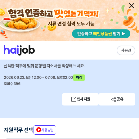
서류·면접 합격 모두 가능
채용공고 자소서
자유항목 자소서
내 작성목록
주택도시보증공사
즐겨찾기
사용권
2026년도 주택도시보증공사 정규직(신입직) 채용공고
선택한 직무에 맞춰 문항별 자소서를 작성해 보세요.
2026.06.23. 오전12:00 ~ 07.08. 오후02:00
마감
조회수 396
입사지원
공유
지원직무 선택
사용방법