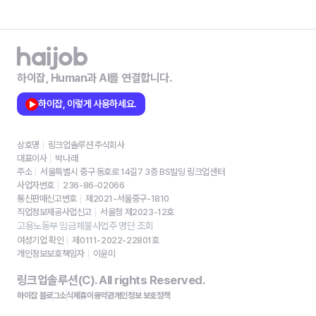
하이잡, Human과 AI를 연결합니다.
하이잡, 이렇게 사용하세요.
상호명
링크업솔루션 주식회사
대표이사
박나래
주소
서울특별시 중구 동호로 14길7 3층 BS빌딩 링크업센터
사업자번호
236-86-02066
통신판매신고번호
제2021-서울중구-1810
직업정보제공사업신고
서울청 제2023-12호
고용노동부 임금체불사업주 명단 조회
여성기업 확인
제0111-2022-22801호
개인정보보호책임자
이윤미
링크업솔루션(C). All rights Reserved.
하이잡 블로그
소식
제휴
이용약관
개인정보 보호정책