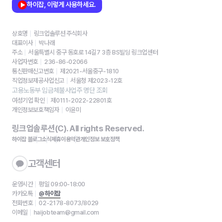
하이잡, 이렇게 사용하세요.
상호명
링크업솔루션 주식회사
대표이사
박나래
주소
서울특별시 중구 동호로 14길7 3층 BS빌딩 링크업센터
사업자번호
236-86-02066
통신판매신고번호
제2021-서울중구-1810
직업정보제공사업신고
서울청 제2023-12호
고용노동부 임금체불사업주 명단 조회
여성기업 확인
제0111-2022-22801호
개인정보보호책임자
이윤미
링크업솔루션(C). All rights Reserved.
하이잡 블로그
소식
제휴
이용약관
개인정보 보호정책
고객센터
운영시간
평일 09:00-18:00
카카오톡
@하이잡
전화번호
02-2178-8073/8029
이메일
haijobteam@gmail.com