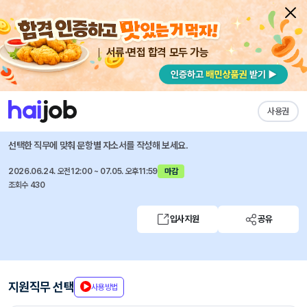
서류·면접 합격 모두 가능
채용공고 자소서
자유항목 자소서
내 작성목록
동양생명보험
즐겨찾기
사용권
2026년 채용연계형 인턴 모집
선택한 직무에 맞춰 문항별 자소서를 작성해 보세요.
2026.06.24. 오전12:00 ~ 07.05. 오후11:59
마감
조회수 430
입사지원
공유
지원직무 선택
사용방법