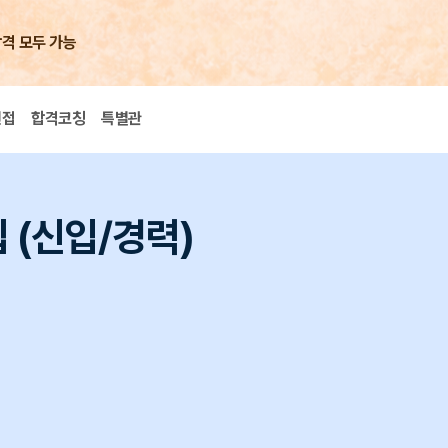
합격 모두 가능
면접
합격코칭
특별관
 (신입/경력)