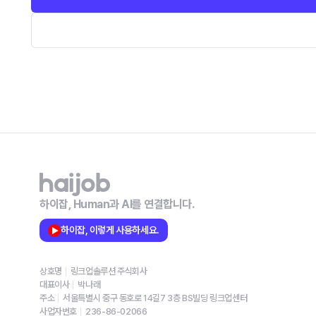
하이잡, Human과 AI를 연결합니다.
하이잡, 이렇게 사용하세요.
상호명
링크업솔루션 주식회사
대표이사
박나래
주소
서울특별시 중구 동호로 14길7 3층 BS빌딩 링크업센터
사업자번호
236-86-02066