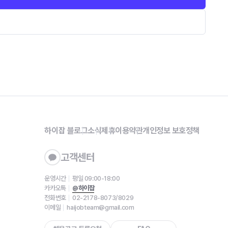
하이잡 블로그
소식
제휴
이용약관
개인정보 보호정책
고객센터
운영시간
평일 09:00-18:00
카카오톡
@하이잡
전화번호
02-2178-8073/8029
이메일
haijobteam@gmail.com