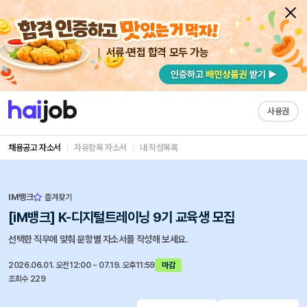
서류·면접 합격 모두 가능
사용권
채용공고 자소서
자유항목 자소서
내 작성목록
IM뱅크
즐겨찾기
[iM뱅크] K-디지털트레이닝 9기 교육생 모집
선택한 직무에 맞춰 문항별 자소서를 작성해 보세요.
2026.06.01. 오전12:00 ~ 07.19. 오후11:59
마감
조회수 229