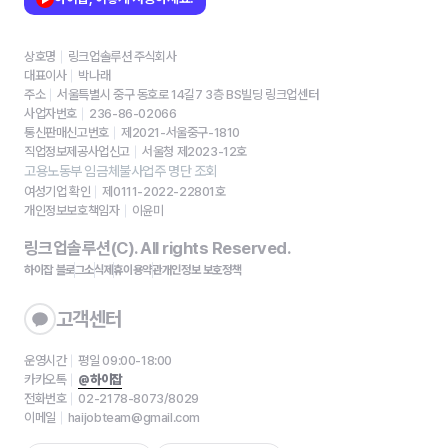
상호명
링크업솔루션 주식회사
대표이사
박나래
주소
서울특별시 중구 동호로 14길7 3층 BS빌딩 링크업센터
사업자번호
236-86-02066
통신판매신고번호
제2021-서울중구-1810
직업정보제공사업신고
서울청 제2023-12호
고용노동부 임금체불사업주 명단 조회
여성기업 확인
제0111-2022-22801호
개인정보보호책임자
이윤미
링크업솔루션(C). All rights Reserved.
하이잡 블로그
소식
제휴
이용약관
개인정보 보호정책
고객센터
운영시간
평일 09:00-18:00
카카오톡
@하이잡
전화번호
02-2178-8073/8029
이메일
haijobteam@gmail.com