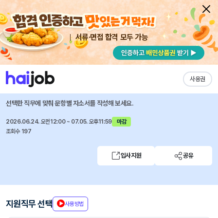
서류·면접 합격 모두 가능
채용공고 자소서
자유항목 자소서
내 작성목록
교원그룹
즐겨찾기
사용권
Wells 영업관리(BM) 경상권/호남권/수도권(신입)
선택한 직무에 맞춰 문항별 자소서를 작성해 보세요.
2026.06.24. 오전12:00 ~ 07.05. 오후11:59
마감
조회수 197
입사지원
공유
지원직무 선택
사용방법