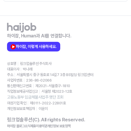
하이잡, Human과 AI를 연결합니다.
하이잡, 이렇게 사용하세요.
상호명
링크업솔루션 주식회사
대표이사
박나래
주소
서울특별시 중구 동호로 14길7 3층 BS빌딩 링크업센터
사업자번호
236-86-02066
통신판매신고번호
제2021-서울중구-1810
직업정보제공사업신고
서울청 제2023-12호
고용노동부 임금체불사업주 명단 조회
여성기업 확인
제0111-2022-22801호
개인정보보호책임자
이윤미
링크업솔루션(C). All rights Reserved.
하이잡 블로그
소식
제휴
이용약관
개인정보 보호정책