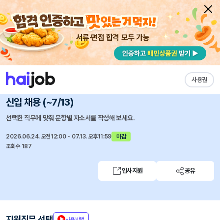
서류·면접 합격 모두 가능
채용공고 자소서
자유항목 자소서
내 작성목록
알파사이츠
즐겨찾기
사용권
글로벌 로테이션(서울/런던) 주요 고객사 프로젝트 담당자
신입 채용 (~7/13)
선택한 직무에 맞춰 문항별 자소서를 작성해 보세요.
2026.06.24. 오전12:00 ~ 07.13. 오후11:59
마감
조회수 187
입사지원
공유
지원직무 선택
사용방법