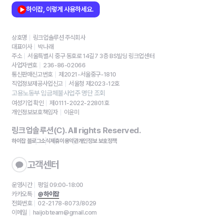
하이잡, 이렇게 사용하세요.
상호명
링크업솔루션 주식회사
대표이사
박나래
주소
서울특별시 중구 동호로 14길7 3층 BS빌딩 링크업센터
사업자번호
236-86-02066
통신판매신고번호
제2021-서울중구-1810
직업정보제공사업신고
서울청 제2023-12호
고용노동부 임금체불사업주 명단 조회
여성기업 확인
제0111-2022-22801호
개인정보보호책임자
이윤미
링크업솔루션(C). All rights Reserved.
하이잡 블로그
소식
제휴
이용약관
개인정보 보호정책
고객센터
운영시간
평일 09:00-18:00
카카오톡
@하이잡
전화번호
02-2178-8073/8029
이메일
haijobteam@gmail.com