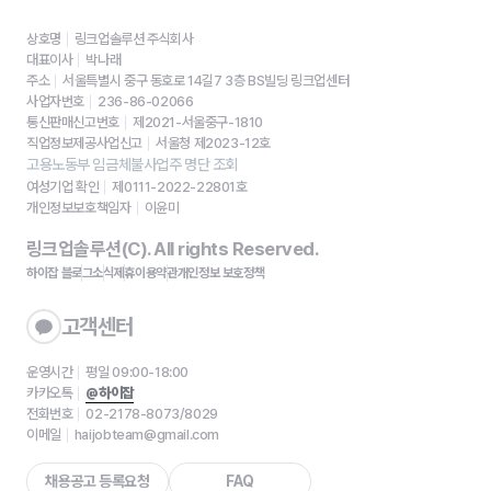
상호명
링크업솔루션 주식회사
대표이사
박나래
주소
서울특별시 중구 동호로 14길7 3층 BS빌딩 링크업센터
사업자번호
236-86-02066
통신판매신고번호
제2021-서울중구-1810
직업정보제공사업신고
서울청 제2023-12호
고용노동부 임금체불사업주 명단 조회
여성기업 확인
제0111-2022-22801호
개인정보보호책임자
이윤미
링크업솔루션(C). All rights Reserved.
하이잡 블로그
소식
제휴
이용약관
개인정보 보호정책
고객센터
운영시간
평일 09:00-18:00
카카오톡
@하이잡
전화번호
02-2178-8073/8029
이메일
haijobteam@gmail.com
채용공고 등록요청
FAQ