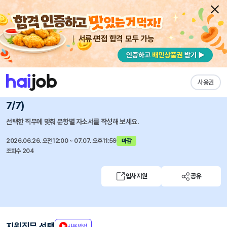
서류·면접 합격 모두 가능
채용공고 자소서
자유항목 자소서
내 작성목록
용마로지스
즐겨찾기
사용권
용마로지스 2026년 6월, 각 부문별 신입 및 경력 채용(~
7/7)
선택한 직무에 맞춰 문항별 자소서를 작성해 보세요.
2026.06.26. 오전12:00 ~ 07.07. 오후11:59
마감
조회수 204
입사지원
공유
지원직무 선택
사용방법