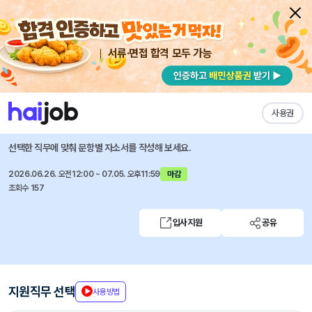
서류·면접 합격 모두 가능
채용공고 자소서
자유항목 자소서
내 작성목록
이노션
즐겨찾기
사용권
디지털 컨텐츠 기획 (체험형 인턴)
선택한 직무에 맞춰 문항별 자소서를 작성해 보세요.
2026.06.26. 오전12:00 ~ 07.05. 오후11:59
마감
조회수 157
입사지원
공유
지원직무 선택
사용방법