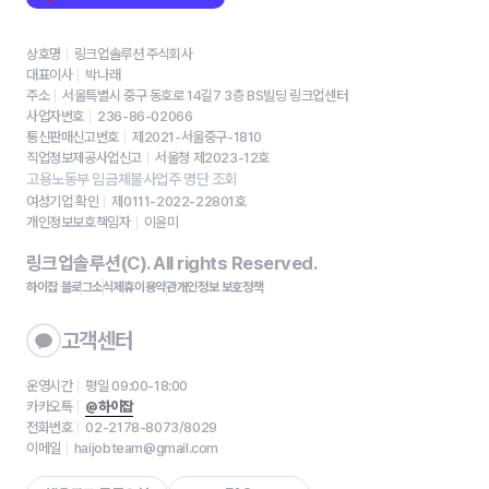
상호명
링크업솔루션 주식회사
대표이사
박나래
주소
서울특별시 중구 동호로 14길7 3층 BS빌딩 링크업센터
사업자번호
236-86-02066
통신판매신고번호
제2021-서울중구-1810
직업정보제공사업신고
서울청 제2023-12호
고용노동부 임금체불사업주 명단 조회
여성기업 확인
제0111-2022-22801호
개인정보보호책임자
이윤미
링크업솔루션(C). All rights Reserved.
하이잡 블로그
소식
제휴
이용약관
개인정보 보호정책
고객센터
운영시간
평일 09:00-18:00
카카오톡
@하이잡
전화번호
02-2178-8073/8029
이메일
haijobteam@gmail.com