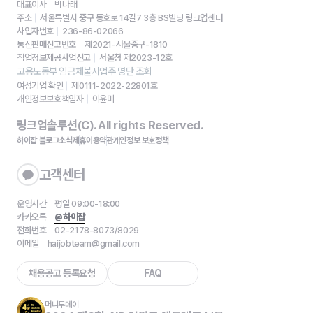
대표이사
박나래
주소
서울특별시 중구 동호로 14길7 3층 BS빌딩 링크업센터
사업자번호
236-86-02066
통신판매신고번호
제2021-서울중구-1810
직업정보제공사업신고
서울청 제2023-12호
고용노동부 임금체불사업주 명단 조회
여성기업 확인
제0111-2022-22801호
개인정보보호책임자
이윤미
링크업솔루션(C). All rights Reserved.
하이잡 블로그
소식
제휴
이용약관
개인정보 보호정책
고객센터
운영시간
평일 09:00-18:00
카카오톡
@하이잡
전화번호
02-2178-8073/8029
이메일
haijobteam@gmail.com
채용공고 등록요청
FAQ
머니투데이