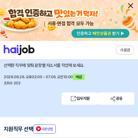
서류·면접 합격 모두 가능
채용공고 자소서
자유항목 자소서
내 작성목록
강릉아산병원
즐겨찾기
사용권
2026년 간호사 추가 모집
선택한 직무에 맞춰 문항별 자소서를 작성해 보세요.
2026.06.26. 오후02:00 ~ 07.06. 오전10:00
마감
조회수 202
입사지원
공유
지원직무 선택
사용방법