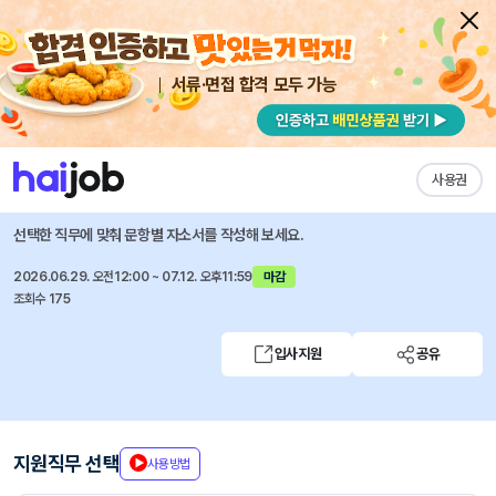
서류·면접 합격 모두 가능
채용공고 자소서
자유항목 자소서
내 작성목록
DRB동일
즐겨찾기
사용권
2026년 3분기 신입 및 경력사원 채용
선택한 직무에 맞춰 문항별 자소서를 작성해 보세요.
2026.06.29. 오전12:00 ~ 07.12. 오후11:59
마감
조회수 175
입사지원
공유
지원직무 선택
사용방법