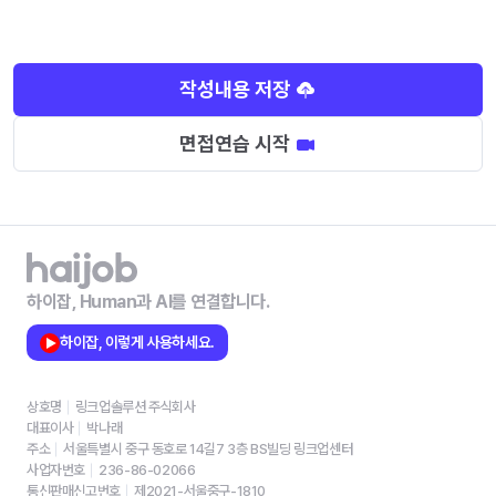
작성내용 저장
면접연습 시작
하이잡, Human과 AI를 연결합니다.
하이잡, 이렇게 사용하세요.
상호명
링크업솔루션 주식회사
대표이사
박나래
주소
서울특별시 중구 동호로 14길7 3층 BS빌딩 링크업센터
사업자번호
236-86-02066
통신판매신고번호
제2021-서울중구-1810