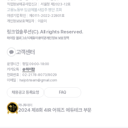
직업정보제공사업신고
서울청 제2023-12호
고용노동부 임금체불사업주 명단 조회
여성기업 확인
제0111-2022-22801호
개인정보보호책임자
이윤미
링크업솔루션(C). All rights Reserved.
하이잡 블로그
소식
제휴
이용약관
개인정보 보호정책
고객센터
운영시간
평일 09:00-18:00
카카오톡
@하이잡
전화번호
02-2178-8073/8029
이메일
haijobteam@gmail.com
채용공고 등록요청
FAQ
머니투데이
2024 제8회 4IR 어워즈 에듀테크 부문