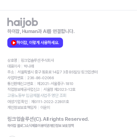
하이잡, Human과 AI를 연결합니다.
하이잡, 이렇게 사용하세요.
상호명
링크업솔루션 주식회사
대표이사
박나래
주소
서울특별시 중구 동호로 14길7 3층 BS빌딩 링크업센터
사업자번호
236-86-02066
통신판매신고번호
제2021-서울중구-1810
직업정보제공사업신고
서울청 제2023-12호
고용노동부 임금체불사업주 명단 조회
여성기업 확인
제0111-2022-22801호
개인정보보호책임자
이윤미
링크업솔루션(C). All rights Reserved.
하이잡 블로그
소식
제휴
이용약관
개인정보 보호정책