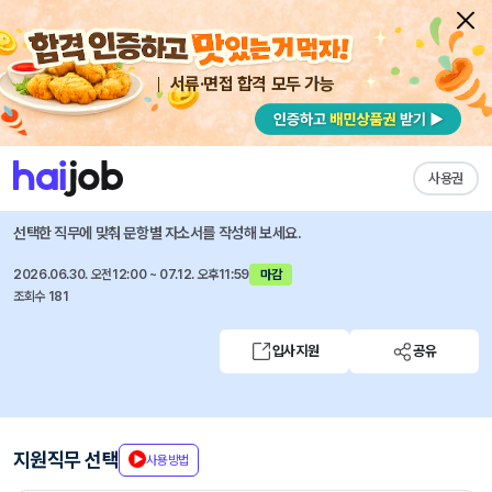
서류·면접 합격 모두 가능
채용공고 자소서
자유항목 자소서
내 작성목록
BGF로지스
즐겨찾기
사용권
2026년 6월 물류센터 채용연계형 인턴 수시채용
선택한 직무에 맞춰 문항별 자소서를 작성해 보세요.
2026.06.30. 오전12:00 ~ 07.12. 오후11:59
마감
조회수 181
입사지원
공유
지원직무 선택
사용방법