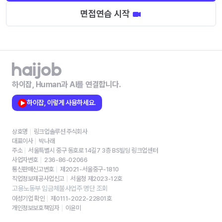
면접연습 시작
하이잡, Human과 AI를 연결합니다.
하이잡, 이렇게 사용하세요.
상호명
링크업솔루션 주식회사
대표이사
박나래
주소
서울특별시 중구 동호로 14길7 3층 BS빌딩 링크업센터
사업자번호
236-86-02066
통신판매신고번호
제2021-서울중구-1810
직업정보제공사업신고
서울청 제2023-12호
고용노동부 임금체불사업주 명단 조회
여성기업 확인
제0111-2022-22801호
개인정보보호책임자
이윤미