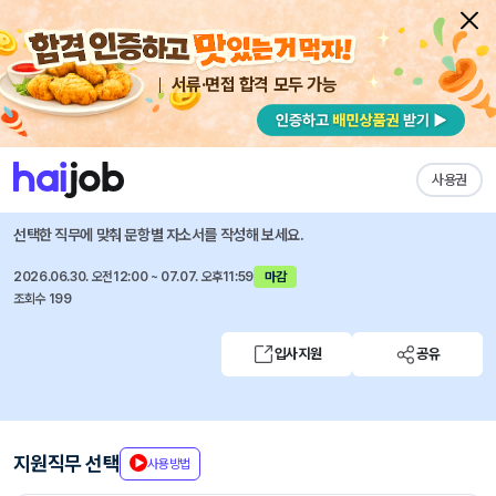
서류·면접 합격 모두 가능
채용공고 자소서
자유항목 자소서
내 작성목록
녹십자웰빙
즐겨찾기
사용권
품질보증(신입)
선택한 직무에 맞춰 문항별 자소서를 작성해 보세요.
2026.06.30. 오전12:00 ~ 07.07. 오후11:59
마감
조회수 199
입사지원
공유
지원직무 선택
사용방법