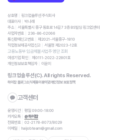
상호명
링크업솔루션 주식회사
대표이사
박나래
주소
서울특별시 중구 동호로 14길7 3층 BS빌딩 링크업센터
사업자번호
236-86-02066
통신판매신고번호
제2021-서울중구-1810
직업정보제공사업신고
서울청 제2023-12호
고용노동부 임금체불사업주 명단 조회
여성기업 확인
제0111-2022-22801호
개인정보보호책임자
이윤미
링크업솔루션(C). All rights Reserved.
하이잡 블로그
소식
제휴
이용약관
개인정보 보호정책
고객센터
운영시간
평일 09:00-18:00
카카오톡
@하이잡
전화번호
02-2178-8073/8029
이메일
haijobteam@gmail.com