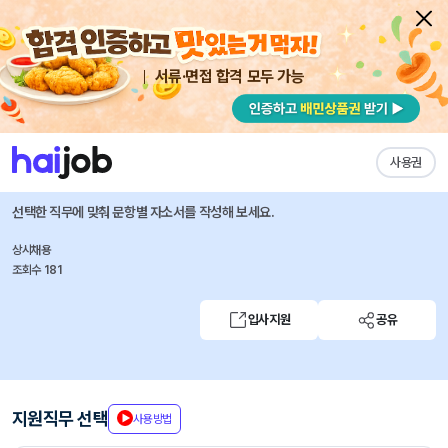
서류·면접 합격 모두 가능
채용공고 자소서
자유항목 자소서
내 작성목록
삼양케이씨아이
즐겨찾기
사용권
RA 담당자 신입 채용
선택한 직무에 맞춰 문항별 자소서를 작성해 보세요.
상시채용
조회수 181
입사지원
공유
지원직무 선택
사용방법