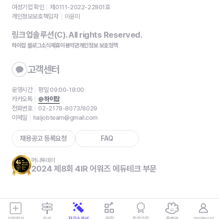
여성기업 확인
제0111-2022-22801호
개인정보보호책임자
이윤미
링크업솔루션(C). All rights Reserved.
하이잡 블로그
소식
제휴
이용약관
개인정보 보호정책
고객센터
운영시간
평일 09:00-18:00
카카오톡
@하이잡
전화번호
02-2178-8073/8029
이메일
haijobteam@gmail.com
채용공고 등록요청
FAQ
머니투데이
2024 제8회 4IR 어워즈 에듀테크 부문