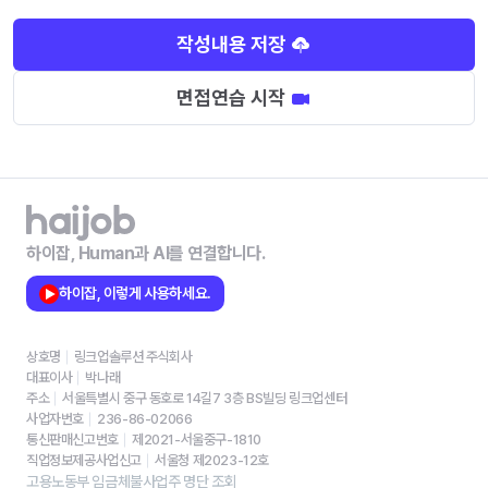
작성내용 저장
면접연습 시작
하이잡, Human과 AI를 연결합니다.
하이잡, 이렇게 사용하세요.
상호명
링크업솔루션 주식회사
대표이사
박나래
주소
서울특별시 중구 동호로 14길7 3층 BS빌딩 링크업센터
사업자번호
236-86-02066
통신판매신고번호
제2021-서울중구-1810
직업정보제공사업신고
서울청 제2023-12호
고용노동부 임금체불사업주 명단 조회