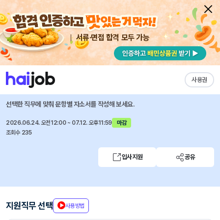
서류·면접 합격 모두 가능
채용공고 자소서
자유항목 자소서
내 작성목록
유진투자선물
즐겨찾기
사용권
(신입/경력) 국제영업 FEP 프로그램 운영
선택한 직무에 맞춰 문항별 자소서를 작성해 보세요.
2026.06.24. 오전12:00 ~ 07.12. 오후11:59
마감
조회수 235
입사지원
공유
지원직무 선택
사용방법