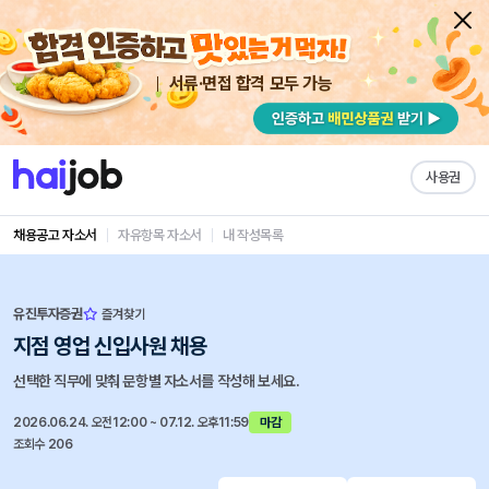
서류·면접 합격 모두 가능
사용권
채용공고 자소서
자유항목 자소서
내 작성목록
유진투자증권
즐겨찾기
지점 영업 신입사원 채용
선택한 직무에 맞춰 문항별 자소서를 작성해 보세요.
2026.06.24. 오전12:00 ~ 07.12. 오후11:59
마감
조회수 206