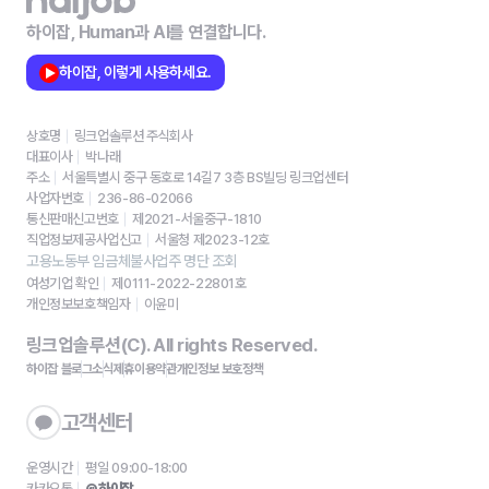
하이잡, Human과 AI를 연결합니다.
하이잡, 이렇게 사용하세요.
상호명
링크업솔루션 주식회사
대표이사
박나래
주소
서울특별시 중구 동호로 14길7 3층 BS빌딩 링크업센터
사업자번호
236-86-02066
통신판매신고번호
제2021-서울중구-1810
직업정보제공사업신고
서울청 제2023-12호
고용노동부 임금체불사업주 명단 조회
여성기업 확인
제0111-2022-22801호
개인정보보호책임자
이윤미
링크업솔루션(C). All rights Reserved.
하이잡 블로그
소식
제휴
이용약관
개인정보 보호정책
고객센터
운영시간
평일 09:00-18:00
카카오톡
@하이잡