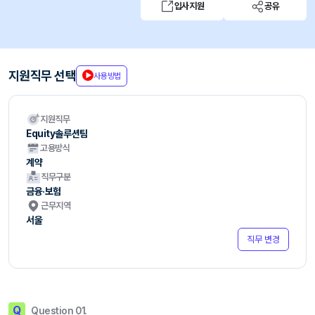
입사지원
공유
지원직무 선택
사용방법
지원직무
Equity솔루션팀
고용방식
계약
직무구분
금융·보험
근무지역
서울
직무 변경
Q
Question 01.