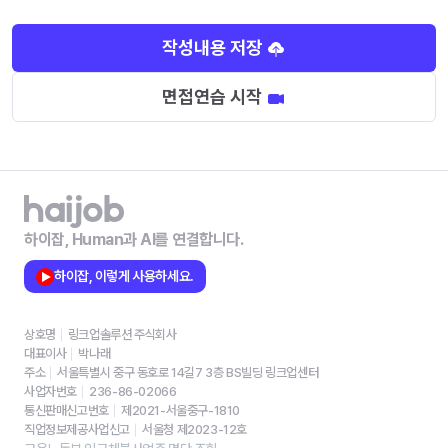
작성내용 저장
면접연습 시작
하이잡, Human과 AI를 연결합니다.
하이잡, 이렇게 사용하세요.
상호명
링크업솔루션 주식회사
대표이사
박나래
주소
서울특별시 중구 동호로 14길7 3층 BS빌딩 링크업센터
사업자번호
236-86-02066
통신판매신고번호
제2021-서울중구-1810
직업정보제공사업신고
서울청 제2023-12호