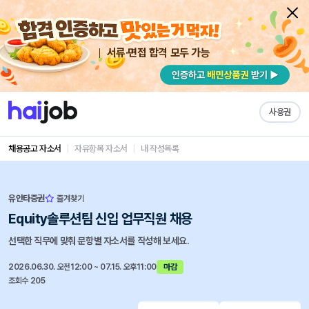
서류·면접 합격 모두 가능
사용권
채용공고 자소서
자유항목 자소서
내 작성목록
유안타증권
즐겨찾기
Equity솔루션팀 신입 업무직원 채용
선택한 직무에 맞춰 문항별 자소서를 작성해 보세요.
2026.06.30. 오전12:00 ~ 07.15. 오후11:00
마감
조회수 205