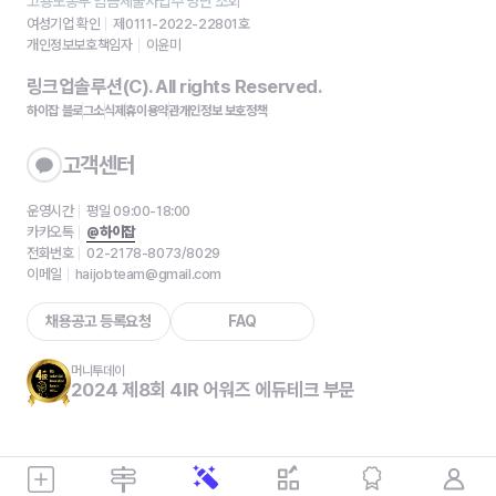
고용노동부 임금체불사업주 명단 조회
여성기업 확인
제0111-2022-22801호
개인정보보호책임자
이윤미
링크업솔루션(C). All rights Reserved.
하이잡 블로그
소식
제휴
이용약관
개인정보 보호정책
고객센터
운영시간
평일 09:00-18:00
카카오톡
@하이잡
전화번호
02-2178-8073/8029
이메일
haijobteam@gmail.com
채용공고 등록요청
FAQ
머니투데이
2024 제8회 4IR 어워즈 에듀테크 부문