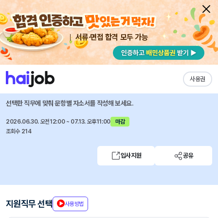
서류·면접 합격 모두 가능
채용공고 자소서
자유항목 자소서
내 작성목록
유안타증권
즐겨찾기
사용권
Macro Sales팀 신입 업무직원 채용
선택한 직무에 맞춰 문항별 자소서를 작성해 보세요.
2026.06.30. 오전12:00 ~ 07.13. 오후11:00
마감
조회수 214
입사지원
공유
지원직무 선택
사용방법