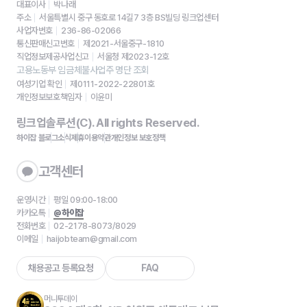
대표이사
박나래
주소
서울특별시 중구 동호로 14길7 3층 BS빌딩 링크업센터
사업자번호
236-86-02066
통신판매신고번호
제2021-서울중구-1810
직업정보제공사업신고
서울청 제2023-12호
고용노동부 임금체불사업주 명단 조회
여성기업 확인
제0111-2022-22801호
개인정보보호책임자
이윤미
링크업솔루션(C). All rights Reserved.
하이잡 블로그
소식
제휴
이용약관
개인정보 보호정책
고객센터
운영시간
평일 09:00-18:00
카카오톡
@하이잡
전화번호
02-2178-8073/8029
이메일
haijobteam@gmail.com
채용공고 등록요청
FAQ
머니투데이