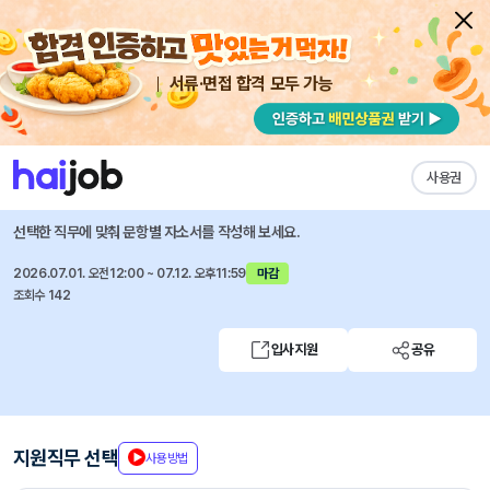
서류·면접 합격 모두 가능
채용공고 자소서
자유항목 자소서
내 작성목록
신한투자증권
즐겨찾기
사용권
리서치본부 RA 공개채용
선택한 직무에 맞춰 문항별 자소서를 작성해 보세요.
2026.07.01. 오전12:00 ~ 07.12. 오후11:59
마감
조회수 142
입사지원
공유
지원직무 선택
사용방법