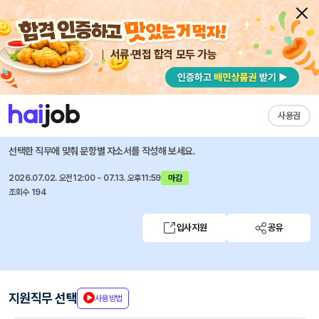
서류·면접 합격 모두 가능
채용공고 자소서
자유항목 자소서
내 작성목록
멀티캠퍼스
즐겨찾기
사용권
AI 커리어 AIM 스타트 캠프
선택한 직무에 맞춰 문항별 자소서를 작성해 보세요.
2026.07.02. 오전12:00 ~ 07.13. 오후11:59
마감
조회수 194
입사지원
공유
지원직무 선택
사용방법