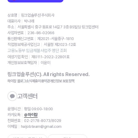
상호명
링크업솔루션 주식회사
대표이사
박나래
주소
서울특별시 중구 동호로 14길7 3층 BS빌딩 링크업센터
사업자번호
236-86-02066
통신판매신고번호
제2021-서울중구-1810
직업정보제공사업신고
서울청 제2023-12호
고용노동부 임금체불사업주 명단 조회
여성기업 확인
제0111-2022-22801호
개인정보보호책임자
이윤미
링크업솔루션(C). All rights Reserved.
하이잡 블로그
소식
제휴
이용약관
개인정보 보호정책
고객센터
운영시간
평일 09:00-18:00
카카오톡
@하이잡
전화번호
02-2178-8073/8029
이메일
haijobteam@gmail.com