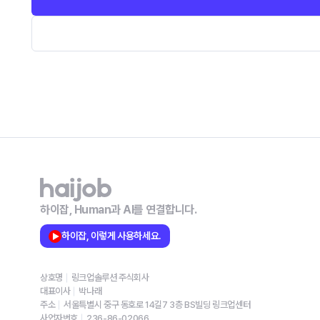
하이잡, Human과 AI를 연결합니다.
하이잡, 이렇게 사용하세요.
상호명
링크업솔루션 주식회사
대표이사
박나래
주소
서울특별시 중구 동호로 14길7 3층 BS빌딩 링크업센터
사업자번호
236-86-02066