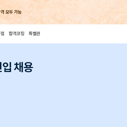
합격 모두 가능
면접
합격코칭
특별관
신입 채용