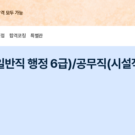
합격 모두 가능
면접
합격코칭
특별관
(일반직 행정 6급)/공무직(시설