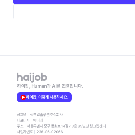
하이잡, Human과 AI를 연결합니다.
하이잡, 이렇게 사용하세요.
상호명
링크업솔루션 주식회사
대표이사
박나래
주소
서울특별시 중구 동호로 14길7 3층 BS빌딩 링크업센터
사업자번호
236-86-02066