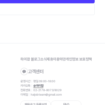
하이잡 블로그
소식
제휴
이용약관
개인정보 보호정책
고객센터
운영시간
평일 09:00-18:00
카카오톡
@하이잡
전화번호
02-2178-8073/8029
이메일
haijobteam@gmail.com
채용공고 등록요청
FAQ