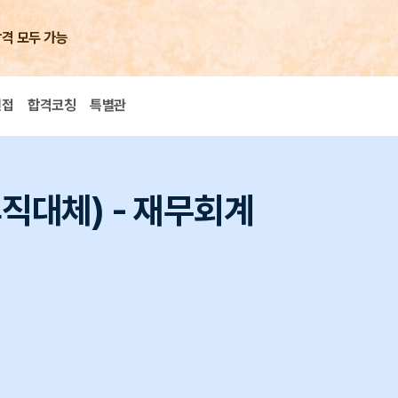
합격 모두 가능
면접
합격코칭
특별관
휴직대체) - 재무회계