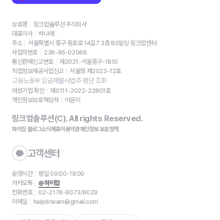
상호명
링크업솔루션 주식회사
대표이사
박나래
주소
서울특별시 중구 동호로 14길7 3층 BS빌딩 링크업센터
사업자번호
236-86-02066
통신판매신고번호
제2021-서울중구-1810
직업정보제공사업신고
서울청 제2023-12호
고용노동부 임금체불사업주 명단 조회
여성기업 확인
제0111-2022-22801호
개인정보보호책임자
이윤미
링크업솔루션(C). All rights Reserved.
하이잡 블로그
소식
제휴
이용약관
개인정보 보호정책
고객센터
운영시간
평일 09:00-18:00
카카오톡
@하이잡
전화번호
02-2178-8073/8029
이메일
haijobteam@gmail.com