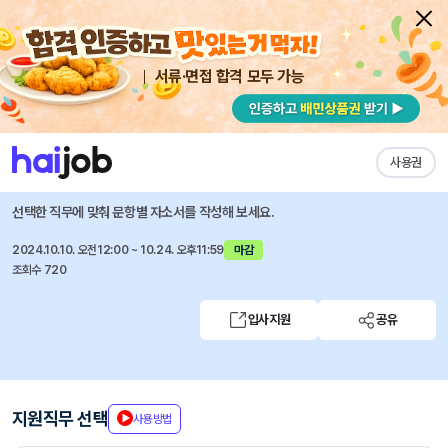
서류·면접 합격 모두 가능
채용공고 자소서
자유항목 자소서
내 작성목록
스타쉽엔터테인먼트
즐겨찾기
사용권
[스타쉽엔터테인먼트] 팬마케팅팀(신입/경력) 채용
선택한 직무에 맞춰 문항별 자소서를 작성해 보세요.
2024.10.10. 오전12:00 ~ 10.24. 오후11:59
마감
조회수 720
입사지원
공유
지원직무 선택
사용방법