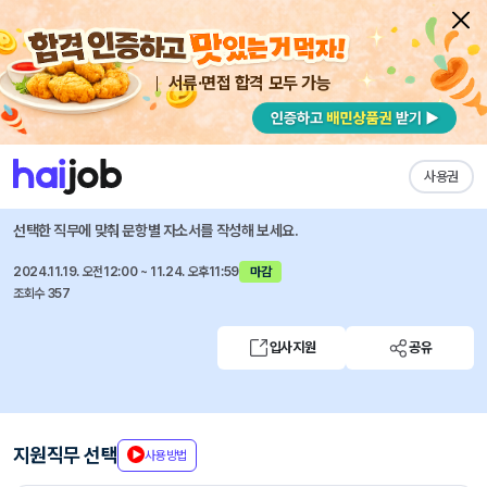
서류·면접 합격 모두 가능
채용공고 자소서
자유항목 자소서
내 작성목록
한국원전수출산업협회
즐겨찾기
사용권
2025년 신입/경력사원 채용공고
선택한 직무에 맞춰 문항별 자소서를 작성해 보세요.
2024.11.19. 오전12:00 ~ 11.24. 오후11:59
마감
조회수 357
입사지원
공유
지원직무 선택
사용방법