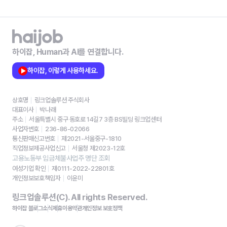
하이잡, Human과 AI를 연결합니다.
하이잡, 이렇게 사용하세요.
상호명
링크업솔루션 주식회사
대표이사
박나래
주소
서울특별시 중구 동호로 14길7 3층 BS빌딩 링크업센터
사업자번호
236-86-02066
통신판매신고번호
제2021-서울중구-1810
직업정보제공사업신고
서울청 제2023-12호
고용노동부 임금체불사업주 명단 조회
여성기업 확인
제0111-2022-22801호
개인정보보호책임자
이윤미
링크업솔루션(C). All rights Reserved.
하이잡 블로그
소식
제휴
이용약관
개인정보 보호정책