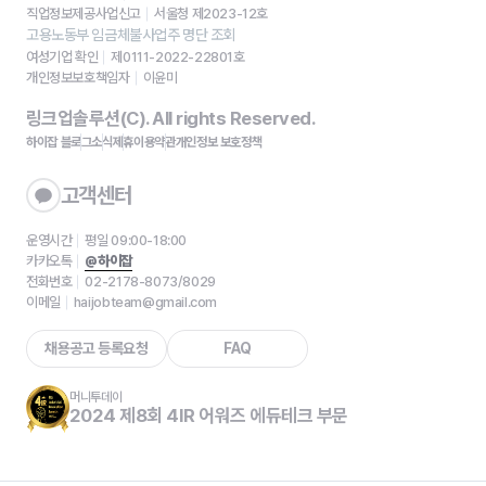
직업정보제공사업신고
서울청 제2023-12호
고용노동부 임금체불사업주 명단 조회
여성기업 확인
제0111-2022-22801호
개인정보보호책임자
이윤미
링크업솔루션(C). All rights Reserved.
하이잡 블로그
소식
제휴
이용약관
개인정보 보호정책
고객센터
운영시간
평일 09:00-18:00
카카오톡
@하이잡
전화번호
02-2178-8073/8029
이메일
haijobteam@gmail.com
채용공고 등록요청
FAQ
머니투데이
2024 제8회 4IR 어워즈 에듀테크 부문