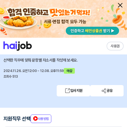
서류·면접 합격 모두 가능
채용공고 자소서
자유항목 자소서
내 작성목록
현대피엔에스
즐겨찾기
사용권
신입/경력사원 모집
선택한 직무에 맞춰 문항별 자소서를 작성해 보세요.
2024.11.26. 오전12:00 ~ 12.08. 오후11:59
마감
조회수 513
입사지원
공유
지원직무 선택
사용방법