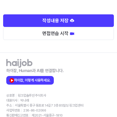
작성내용 저장
면접연습 시작
하이잡, Human과 AI를 연결합니다.
하이잡, 이렇게 사용하세요.
상호명
링크업솔루션 주식회사
대표이사
박나래
주소
서울특별시 중구 동호로 14길7 3층 BS빌딩 링크업센터
사업자번호
236-86-02066
통신판매신고번호
제2021-서울중구-1810